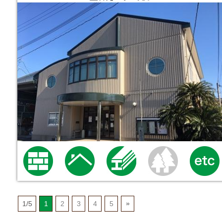
1/5
1
2
3
4
5
»